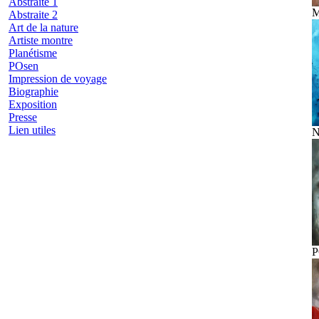
Abstraite 1
M
Abstraite 2
Art de la nature
Artiste montre
Planétisme
POsen
Impression de voyage
Biographie
Exposition
Presse
Lien utiles
N
P